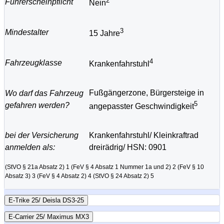
2
Führerscheinpflicht
Nein
3
Mindestalter
15 Jahre
4
Fahrzeugklasse
Krankenfahrstuhl
Fußgängerzone, Bürgersteige in
Wo darf das Fahrzeug
5
gefahren werden?
angepasster Geschwindigkeit
bei der Versicherung
Krankenfahrstuhl/ Kleinkraftrad
anmelden als:
dreirädrig/ HSN: 0901
(StVO § 21a Absatz 2) 1
(FeV § 4 Absatz 1 Nummer 1a und 2) 2
(FeV § 10
Absatz 3) 3
(FeV § 4 Absatz 2) 4
(StVO § 24 Absatz 2) 5
E-Trike 25/ Deisla DS3-25
E-Carrier 25/ Maximus MX3