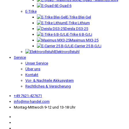
E-Quad 6
E-Trike
E-Trike Blei-Gel
E-Trike Lithium
Deisla DS3-25
E-Trike 6 B-G/Li
Maximus MX3-25
E-Carrier 25 B-G/Li
Elektrorollstuhl
Service
Unser Service
Über uns
Kontakt
Vor- & Nachteile Akkusystem
Rechtliches & Versicherung
+49 7621-427671
info@mx-handel.com
Montag-Mittwoch 9-12 und 13-18 Uhr