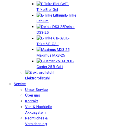
E-
Trike Blei-Gel
E-Trike
Lithium
Deisla
DS3-25
E-
Trike 6 B-G/Li
Maximus MX3-25
E-
Carrier 25 B-G/Li
Elektrorollstuhl
Service
Unser Service
Über uns
Kontakt
Vor- & Nachteile
Akkusystem
Rechtliches &
Versicherung