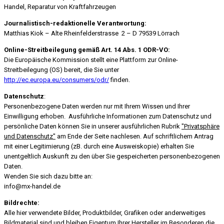
Handel, Reparatur von Kraftfahrzeugen
Journalistisch-redaktionelle Verantwortung:
Matthias Kiok – Alte Rheinfelderstrasse 2 – D 79539 Lörrach
Online-Streitbeilegung gemäß Art. 14 Abs. 1 ODR-VO:
Die Europäische Kommission stellt eine Plattform zur Online-
Streitbeilegung (OS) bereit, die Sie unter
http://ec.europa.eu/consumers/odr/
finden.
Datenschutz
:
Personenbezogene Daten werden nur mit Ihrem Wissen und Ihrer
Einwilligung erhoben. Ausführliche Informationen zum Datenschutz und
persönliche Daten können Sie in unserer ausführlichen Rubrik
"Privatsphäre
und Datenschutz"
am Ende der Seite nachlesen. Auf schriftlichem Antrag
mit einer Legitimierung (zB. durch eine Ausweiskopie) erhalten Sie
unentgeltlich Auskunft zu den über Sie gespeicherten personenbezogenen
Daten.
Wenden Sie sich dazu bitte an:
info@mx-handel.de
Bildrechte:
Alle hier verwendete Bilder, Produktbilder, Grafiken oder anderweitiges
Bildmaterial sind und bleiben Eigentum Ihrer Hersteller im Besonderen die