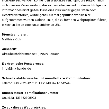
sich jederzeit wandeln könnenden Web-Sites verknüpft, die folglich auch
nicht diesem Verantwortungsbereich unterliegen und für die nachfolgende
Informationen nicht gelten. Dass die Links weder gegen Sitten noch
Gesetze verstoßen, wurde genau ein mal geprüft: bevor sie hier
aufgenommen wurden. Solche Links, die zu fremden Webprojekten führen,
erkennen Sie an einer unterstrichenen URL
Diensteanbieter
:
Matthias Kiok
Anschrift:
Alte Rheinfelderstrasse 2 , 79539 Lörrach
Elektronische Postadresse:
info[@]mx-handel.de
Schnelle elektronische und unmittelbare Kommunikation:
Telefon: +49 7621-427671 Fax: +49 7621-1612445
Umsatzsteueridentifikationsnummer:
Ust.Id.Nr.: DE 162308993
Zweck dieses Webprojektes: