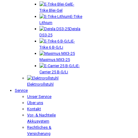
E-
Trike Blei-Gel
E-Trike
Lithium
Deisla
DS3-25
E-
Trike 6 B-G/Li
Maximus MX3-25
E-
Carrier 25 B-G/Li
Elektrorollstuhl
Service
Unser Service
Über uns
Kontakt
Vor- & Nachteile
Akkusystem
Rechtliches &
Versicherung