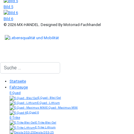
Bild 5
Bild 6
© 2026 MX-HANDEL. Designed By Motorrad-Fachhandel
Suchen
Startseite
Fahrzeuge
E-Quad
E-Quad - Blei/Gel
E-Quad - Lithium
E-Quad - Maximus MX4
E-Quad 6
E-Trike
E-Trike Blei-Gel
E-Trike Lithium
Deisla DS3-25